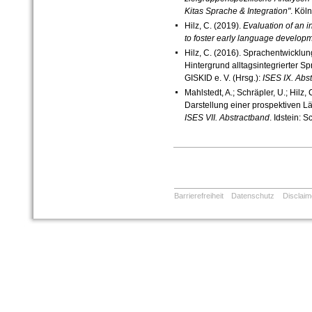
Kitas Sprache & Integration"
. Köl
Hilz, C. (2019).
Evaluation of an 
to foster early language develop
Hilz, C. (2016). Sprachentwickl
Hintergrund alltagsintegrierter S
GISKID e. V. (Hrsg.):
ISES IX.
Abst
Mahlstedt, A.; Schräpler, U.; Hil
Darstellung einer prospektiven Lä
ISES VII. Abstractband
. Idstein: S
Barrierefreiheit
Datenschutz
Disclaim