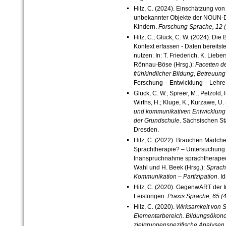
Hilz, C. (2024). Einschätzung v
unbekannter Objekte der NOUN-
Kindern.
Forschung Sprache, 12 (
Hilz, C.; Glück, C. W. (2024). D
Kontext erfassen - Daten bereitste
nutzen. In: T. Friederich, K.
Lieber
Rönnau-Böse (Hrsg.):
Facetten d
frühkindlicher
Bildung, Betreuung
Forschung – Entwicklung – Lehre
Glück, C. W.; Spreer, M., Petzold,
Wirths, H.; Kluge, K., Kurzawe, U.
und kommunikativen Entwicklu
der Grundschule
. Sächsischen
St
Dresden.
Hilz, C. (2022). Brauchen Mädch
Sprachtherapie? – Untersuchung 
Inanspruchnahme sprachtherapeut
Wahl und H. Beek (Hrsg.):
Sprach
Kommunikation – Partizipation
. I
Hilz, C. (2020). GegenwART der
Leistungen.
Praxis Sprache, 65 (4
Hilz, C. (2020).
Wirksamkeit von
Elementarbereich. Bildungsök
zielgruppenspezifische Analys