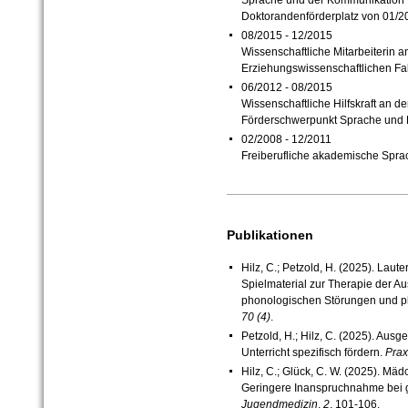
Sprache und der Kommunikation
Doktorandenförderplatz von 01/2
08/2015 - 12/2015
Wissenschaftliche Mitarbeiterin a
Erziehungswissenschaftlichen Fak
06/2012 - 08/2015
Wissenschaftliche Hilfskraft an de
Förderschwerpunkt Sprache und
02/2008 - 12/2011
Freiberufliche akademische Spra
Publikationen
Hilz, C.; Petzold, H. (2025). Laut
Spielmaterial zur Therapie der A
phonologischen Störungen und 
70 (4)
.
Petzold, H.; Hilz, C. (2025). Aus
Unterricht spezifisch fördern.
Prax
Hilz, C.; Glück, C. W. (2025). M
Geringere Inanspruchnahme bei 
Jugendmedizin
,
2
, 101-106.