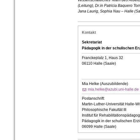
Wissenschaftliches Team des Arbeits
(Leitung),
Dr.in Patricia Baquero Tor
Jana Laurig, Sophia Nau – Halle (Sa
Kontakt
Sekretariat
Pädagogik in der schulischen Er
Franckeplatz 1, Haus 32
06110 Halle (Saale)
Mia Helke (Auszubildende)
mia.helke@azubi.uni-halle.de
Postanschrift:
Martin-Luther-Universität Halle-Wi
Philosophische Fakultät III
Institut für Rehabilitationspädagog
Pädagogik in der schulischen Erz
06099 Halle (Saale)