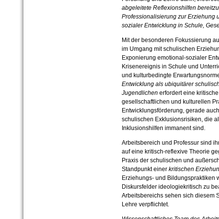
abgeleitete Reflexionshilfen bereitz
Professionalisierung zur Erziehung 
sozialer Entwicklung in Schule, Gesel
Mit der besonderen Fokussierung au
im Umgang mit schulischen Erziehun
Exponierung emotional-sozialer Entw
Krisenereignis in Schule und Unterri
und kulturbedingte Erwartungsnorm
Entwicklung als ubiquitärer schulisch
Jugendlichen
erfordert eine kritisc
gesellschaftlichen und kulturellen 
Entwicklungsförderung, gerade auch 
schulischen Exklusionsrisiken, die
Inklusionshilfen immanent sind.
Arbeitsbereich und Professur sind i
auf eine kritisch-reflexive Theorie 
Praxis der schulischen und außersc
Standpunkt einer
kritischen Erziehu
Erziehungs- und Bildungspraktiken w
Diskursfelder ideologiekritisch zu b
Arbeitsbereichs sehen sich diesem 
Lehre verpflichtet.