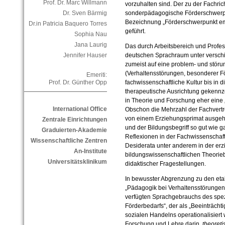
Prof. Dr. Marc Willmann
vorzuhalten sind. Der zu der Fachri
sonderpädagogische Förderschwerpu
Dr. Sven Bärmig
Bezeichnung „Förderschwerpunkt em
Dr.in Patricia Baquero Torres
geführt.
Sophia Nau
Jana Laurig
Das durch Arbeitsbereich und Profess
deutschen Sprachraum unter versch
Jennifer Hauser
zumeist auf eine problem- und stör
(Verhaltensstörungen, besonderer För
Emeriti:
fachwissenschaftliche Kultur bis in 
Prof. Dr. Günther Opp
therapeutische Ausrichtung gekennze
in Theorie und Forschung eher eine 
International Office
Obschon die Mehrzahl der Fachvertre
von einem Erziehungsprimat ausgeht,
Zentrale Einrichtungen
und der Bildungsbegriff so gut wie g
Graduierten-Akademie
Reflexionen in der Fachwissenschaft
Wissenschaftliche Zentren
Desiderata unter anderem in der er
An-Institute
bildungswissenschaftlichen Theorie
Universitätsklinikum
didaktischer Fragestellungen.
In bewusster Abgrenzung zu den eta
„Pädagogik bei Verhaltensstörungen“
verfügten Sprachgebrauchs des spe
Förderbedarfs“, der als „Beeinträch
sozialen Handelns operationalisiert 
Forschung und Lehre darin,
theoreti