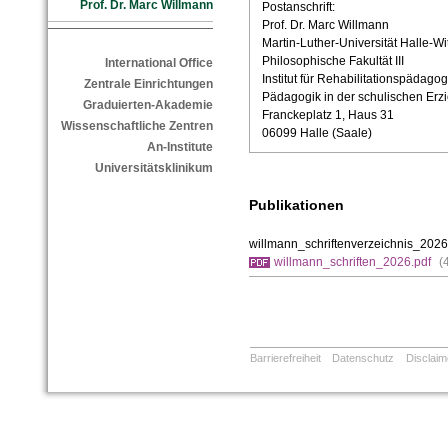
Prof. Dr. Marc Willmann
Postanschrift:
Prof. Dr. Marc Willmann
Martin-Luther-Universität Halle-Wi
Philosophische Fakultät III
International Office
Institut für Rehabilitationspädagog
Zentrale Einrichtungen
Pädagogik in der schulischen Erz
Graduierten-Akademie
Franckeplatz 1, Haus 31
Wissenschaftliche Zentren
06099 Halle (Saale)
An-Institute
Universitätsklinikum
Publikationen
willmann_schriftenverzeichnis_2026
willmann_schriften_2026.pdf
(
Barrierefreiheit
Datenschutz
Disclaim