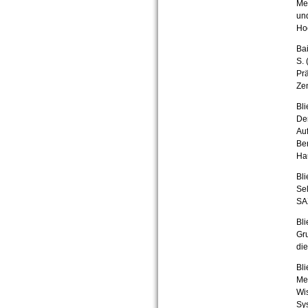
Me
un
Ho
Bai
S. 
Pr
Ze
Bli
De
Auf
Be
Ha
Bl
Se
SA
Bl
Gru
die
Bli
Met
Wi
Sy