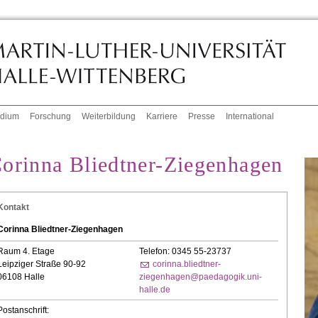
udium
Forschung
Weiterbildung
Karriere
Presse
International
orinna Bliedtner-Ziegenhagen
Kontakt
Corinna Bliedtner-Ziegenhagen
Raum 4. Etage
Telefon: 0345 55-23737
Leipziger Straße 90-92
corinna.bliedtner-
06108 Halle
ziegenhagen@paedagogik.uni-
halle.de
Postanschrift: