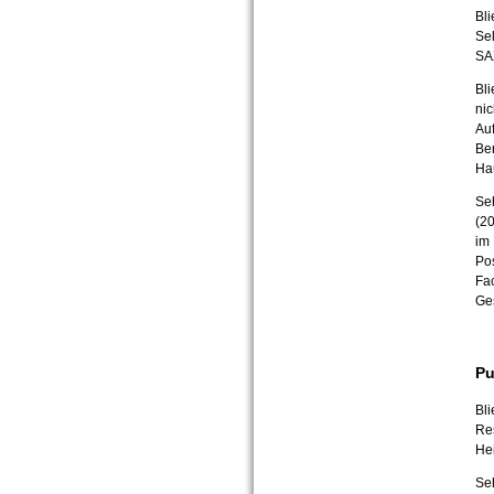
Bli
Se
SA
Bli
nic
Au
Be
Ha
Seh
(2
im
Po
Fa
Ges
Pu
Bli
Re
Hei
Seh