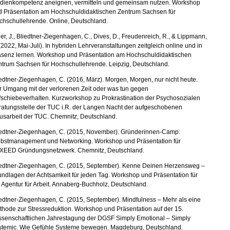
dienkompetenz aneignen, vermitteln und gemeinsam nutzen. Workshop
d Präsentation am Hochschuldidaktischen Zentrum Sachsen für
chschullehrende. Online, Deutschland.
er, J., Bliedtner-Ziegenhagen, C., Dives, D., Freudenreich, R., & Lippmann,
(2022, Mai-Juli). In hybriden Lehrveranstaltungen zeitgleich online und in
äsenz lernen. Workshop und Präsentation am Hochschuldidaktischen
ntrum Sachsen für Hochschullehrende. Leipzig, Deutschland.
edtner-Ziegenhagen, C. (2016, März). Morgen, Morgen, nur nicht heute.
r Umgang mit der verlorenen Zeit oder was tun gegen
schiebeverhalten. Kurzworkshop zu Prokrastination der Psychosozialen
ratungsstelle der TUC i.R. der Langen Nacht der aufgeschobenen
usarbeit der TUC. Chemnitz, Deutschland.
iedtner-Ziegenhagen, C. (2015, November). Gründerinnen-Camp:
lbstmanagement und Networking. Workshop und Präsentation für
XEED Gründungsnetzwerk. Chemnitz, Deutschland.
iedtner-Ziegenhagen, C. (2015, September). Kenne Deinen Herzensweg –
ndlagen der Achtsamkeit für jeden Tag. Workshop und Präsentation für
 Agentur für Arbeit. Annaberg-Buchholz, Deutschland.
edtner-Ziegenhagen, C. (2015, September). Mindfulness – Mehr als eine
hode zur Stressreduktion. Workshop und Präsentation auf der 15.
ssenschaftlichen Jahrestagung der DGSF Simply Emotional – Simply
stemic. Wie Gefühle Systeme bewegen. Magdeburg, Deutschland.