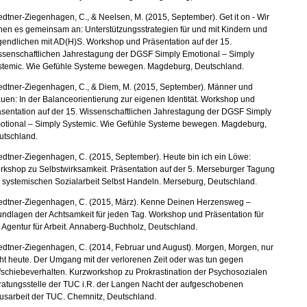
edtner-Ziegenhagen, C., & Neelsen, M. (2015, September). Get it on - Wir
en es gemeinsam an: Unterstützungsstrategien für und mit Kindern und
endlichen mit AD(H)S. Workshop und Präsentation auf der 15.
ssenschaftlichen Jahrestagung der DGSF Simply Emotional – Simply
stemic. Wie Gefühle Systeme bewegen. Magdeburg, Deutschland.
iedtner-Ziegenhagen, C., & Diem, M. (2015, September). Männer und
uen: In der Balanceorientierung zur eigenen Identität. Workshop und
äsentation auf der 15. Wissenschaftlichen Jahrestagung der DGSF Simply
otional – Simply Systemic. Wie Gefühle Systeme bewegen. Magdeburg,
utschland.
edtner-Ziegenhagen, C. (2015, September). Heute bin ich ein Löwe:
kshop zu Selbstwirksamkeit. Präsentation auf der 5. Merseburger Tagung
 systemischen Sozialarbeit Selbst Handeln. Merseburg, Deutschland.
iedtner-Ziegenhagen, C. (2015, März). Kenne Deinen Herzensweg –
ndlagen der Achtsamkeit für jeden Tag. Workshop und Präsentation für
 Agentur für Arbeit. Annaberg-Buchholz, Deutschland.
edtner-Ziegenhagen, C. (2014, Februar und August). Morgen, Morgen, nur
ht heute. Der Umgang mit der verlorenen Zeit oder was tun gegen
schiebeverhalten. Kurzworkshop zu Prokrastination der Psychosozialen
ratungsstelle der TUC i.R. der Langen Nacht der aufgeschobenen
usarbeit der TUC. Chemnitz, Deutschland.