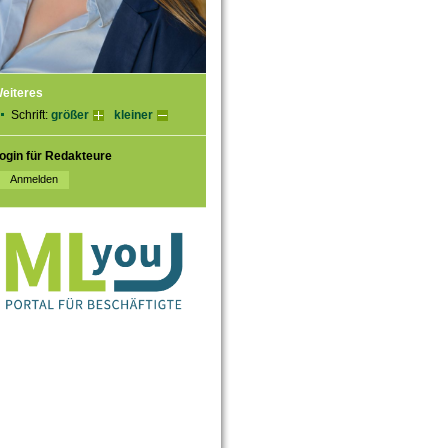
eiteres
Schrift:
größer
kleiner
ogin für Redakteure