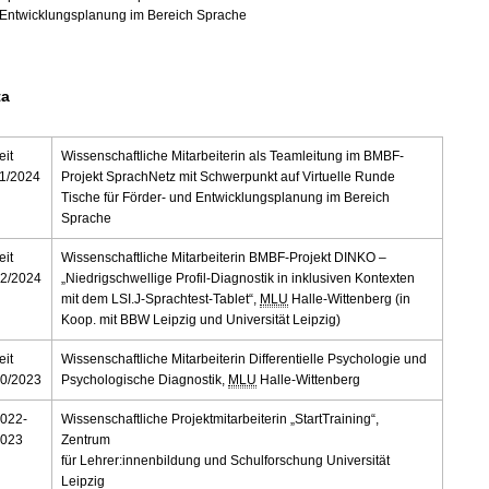
Entwicklungsplanung im Bereich Sprache
ta
eit
Wissenschaftliche Mitarbeiterin als Teamleitung im BMBF-
1/2024
Projekt SprachNetz mit Schwerpunkt auf Virtuelle Runde
Tische für Förder- und Entwicklungsplanung im Bereich
Sprache
eit
Wissenschaftliche Mitarbeiterin BMBF-Projekt DINKO –
2/2024
„Niedrigschwellige Profil-Diagnostik in inklusiven Kontexten
mit dem LSI.J-Sprachtest-Tablet“,
MLU
Halle-Wittenberg (in
Koop. mit BBW Leipzig und Universität Leipzig)
eit
Wissenschaftliche Mitarbeiterin Differentielle Psychologie und
0/2023
Psychologische Diagnostik,
MLU
Halle-Wittenberg
022-
Wissenschaftliche Projektmitarbeiterin „StartTraining“,
2023
Zentrum
für Lehrer:innenbildung und Schulforschung Universität
Leipzig