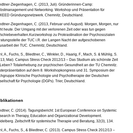
edtner-Ziegenhagen, C. (2013, Juli). Gründerinnen-Camp:
lbstmanagement und Networking. Workshop und Präsentation für
XEED Gründungsnetzwerk. Chemnitz, Deutschland.
edtner-Ziegenhagen, C. (2013, Februar und August). Morgen, Morgen, nur
ht heute. Der Umgang mit der verlorenen Zeit oder was tun gegen
fschiebeverhalten.Kurzworkshop zu Prokrastination der Psychosozialen
ratungsstelle der TUC i.R. der Langen Nacht der aufgeschobenen
usarbeit der TUC. Chemnitz, Deutschland.
l, A., Fuchs, S., Bliedtner, C., Winkler, D., Haarig, F., Mach, S. & Mühlig, S.
013, Mai). Campus Stress Check 2012/13 – Das Studium als schönste Zeit
 Leben? Totalerhebung zur psychischen Gesundheit an der TU Chemnitz.
sterpräsentation auf dem 8. Workshopkongress und 31. Symposium der
chgruppe Klinische Psychologie und Psychotherapie der Deutschen
ellschaft für Psychologie (DGPs). Trier, Deutschland.
blikationen
edtner, C. (2014). Tagungsbericht: 1st European Conference on Systemic
search in Therapy, Education and Organizational Development.
delberg. Zeitschrift für systemische Therapie und Beratung, 32(3), 134.
l, A., Fuchs, S., & Bliedtner, C. (2013). Campus Stress Check 2012/13 –