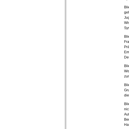
Bli
geh
Jug
Wi
Sy
Bl
Fra
Pr
Em
De
Bli
Wor
zur
Bl
Gru
die
Bli
nic
Auf
Be
Ha