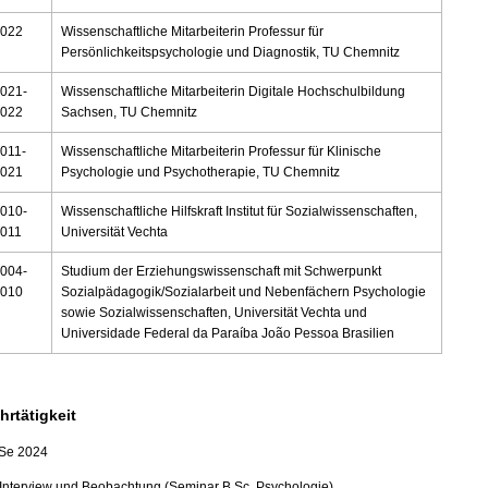
2022
Wissenschaftliche Mitarbeiterin Professur für
Persönlichkeitspsychologie und Diagnostik, TU Chemnitz
021-
Wissenschaftliche Mitarbeiterin Digitale Hochschulbildung
2022
Sachsen, TU Chemnitz
011-
Wissenschaftliche Mitarbeiterin Professur für Klinische
2021
Psychologie und Psychotherapie, TU Chemnitz
010-
Wissenschaftliche Hilfskraft Institut für Sozialwissenschaften,
011
Universität Vechta
004-
Studium der Erziehungswissenschaft mit Schwerpunkt
2010
Sozialpädagogik/Sozialarbeit und Nebenfächern Psychologie
sowie Sozialwissenschaften, Universität Vechta und
Universidade Federal da Paraíba João Pessoa Brasilien
hrtätigkeit
Se 2024
Interview und Beobachtung (Seminar B.Sc. Psychologie)