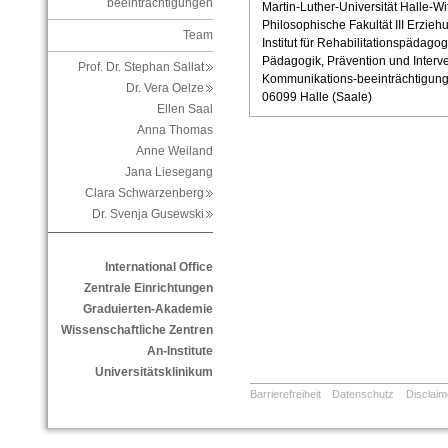
beeinträchtigungen
Martin-Luther-Universität Halle-Wi
Philosophische Fakultät III Erzie
Team
Institut für Rehabilitationspädagog
Pädagogik, Prävention und Interv
Prof. Dr. Stephan Sallat
Kommunikations-beeinträchtigun
Dr. Vera Oelze
06099 Halle (Saale)
Ellen Saal
Anna Thomas
Anne Weiland
Jana Liesegang
Clara Schwarzenberg
Dr. Svenja Gusewski
International Office
Zentrale Einrichtungen
Graduierten-Akademie
Wissenschaftliche Zentren
An-Institute
Universitätsklinikum
Barrierefreiheit
Datenschutz
Disclaim