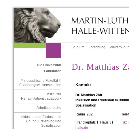
Studium
Forschung
Weiterbildu
Dr. Matthias Z
Die Universität
Fakultäten
Philosophische Fakultät III
Kontakt
Erziehungswissenschaften
Institut für
Dr. Matthias Zaft
Rehabilitationspädagogik
Inklusion und Exklusion in Bildu
Sozialisation
Arbeitsbereiche
Raum 232 Telefon:03
Inklusion und Exklusion in
Bildung, Erziehung und
Franckeplatz 1, Haus 31
Sozialisation
halle.de