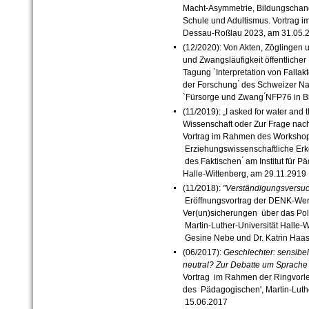
Macht
-
Asymmetrie, Bildungschan
Schule und Adultismus.
Vortrag 
Dessau
-
Roßlau 2023, am 31.05.
(12/2020): Von Akten, Zöglingen 
und Zwangsläufigkeit öffentliche
Tagung `Interpretation von Fallak
der Forschung ́ des Schweizer 
`Fürsorge und Zwang ́NFP76 in B
(11/2019): „I asked for water and
Wissenschaft oder Zur Frage nach
Vortrag im Rahmen des Workshops
Erziehungswissenschaftliche Erke
des Faktischen ́ am Institut für P
Halle-Wittenberg, am 29.11.2919
(11/2018):
"Verständigungsversu
Eröffnungsvortrag der DENK-Werk
Ver(un)sicherungen über das Polit
Martin-Luther-Universität Halle-
Gesine Nebe und Dr. Katrin Haas
(06/2017):
Geschlechter: sensibel
neutral? Zur Debatte um Sprache 
Vortrag im Rahmen der Ringvorl
des Pädagogischen', Martin-Luthe
15.06.2017