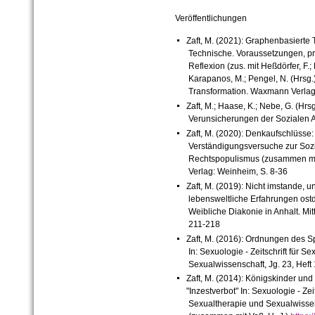
Veröffentlichungen
Zaft, M. (2021): Graphenbasierte 
Technische. Voraussetzungen, pro
Reflexion (zus. mit Heßdörfer, F.
Karapanos, M.; Pengel, N. (Hrsg.):
Transformation. Waxmann Verlag:
Zaft, M.; Haase, K.; Nebe, G. (Hr
Verunsicherungen der Sozialen Ar
Zaft, M. (2020): Denkaufschlüsse
Verständigungsversuche zur Sozia
Rechtspopulismus (zusammen mit 
Verlag: Weinheim, S. 8-36
Zaft, M. (2019): Nicht imstande, 
lebensweltliche Erfahrungen ostdt
Weibliche Diakonie in Anhalt. Mitt
211-218
Zaft, M. (2016): Ordnungen des 
In: Sexuologie - Zeitschrift für 
Sexualwissenschaft, Jg. 23, Heft 
Zaft, M. (2014): Königskinder und
"Inzestverbot" In: Sexuologie - Zei
Sexualtherapie und Sexualwissens