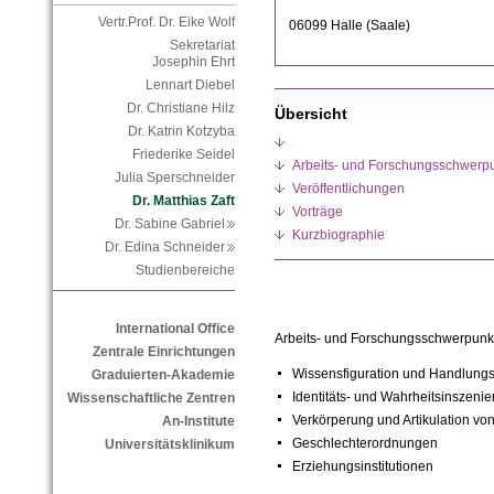
Vertr.Prof. Dr. Eike Wolf
06099 Halle (Saale)
Sekretariat
Josephin Ehrt
Lennart Diebel
Dr. Christiane Hilz
Übersicht
Dr. Katrin Kotzyba
Friederike Seidel
Arbeits- und Forschungsschwerp
Julia Sperschneider
Veröffentlichungen
Dr. Matthias Zaft
Vorträge
Dr. Sabine Gabriel
Kurzbiographie
Dr. Edina Schneider
Studienbereiche
International Office
Arbeits- und Forschungsschwerpunk
Zentrale Einrichtungen
Wissensfiguration und Handlungs
Graduierten-Akademie
Identitäts- und Wahrheitsinszeni
Wissenschaftliche Zentren
Verkörperung und Artikulation vo
An-Institute
Geschlechterordnungen
Universitätsklinikum
Erziehungsinstitutionen