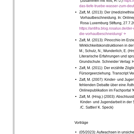
(zusammen mit Voß, H.-J.)
https:
das-tiefe-truebe-wasser-zum-de
Zaft, M. (2013): Der (medizinethi
Vorhautbeschneidung. In: Onlinepu
Rosa Luxemburg Stiftung, 27.7.2
https://antifra.blog.rosalux.de/d
die-vorhautbeschneidung/
Zaft, M. (2013): Pinocchio im Er
Wirklichkeitskonstruktionen in der 
M.; Schulz, N.; Wunderlich, E. (H
Literarische Erfahrungen und spra
Grundschule. Schneider Verlag: 
Zaft, M. (2011): Der erzählte Zögl
Fürsorgeerziehung. Transcript Ver
Zaft, M. (2007): Kinder- und Jugen
fehlenden Debatte über eine Ästhe
Onlinepublikation im Fachportal '
Zaft, M. (Hrsg.) (2003): Abschluss
Kinder- und Jugendarbeit in der 
/C. Sattler/ K. Speck)
Vorträge
(05/2023):
Aufwachsen in unsicher