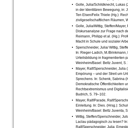
Golle, Julia/Schildknecht, Lukas (
in der Identitären Bewegung, in:
Ten Elsen/Felix Thiele (Hg.): Rec
zivilgesellschaftlichen Räumen, 
Golle, Julia/Wittig, Steffen/Mayer
Diskursanalyse zur Frage nach de
Reimann, Philipp et al. (Hg.): Pr
Macht in Schule und sozialer Arb
Sperschneider, Julia/ Wittig, Steffe
In: Rieger-Ladich, M./Brinkmann, 
Urteilsbildung in fragmentierte
Weinheim/Basel: Beltz Juvent, S.
Mayer, Ralf/Sperschneider, Julia 
Empörung – und der Streit um Urt
Sprechens. In: Schenk, Sabrina (
Demokratische Öffentlichkeiten u
Rechtsextremismus und Digitalisi
Budrich, S. 79–102.
Mayer, Ralf/Parade, Ralf/Sperschne
Einleitung. In: Dies. (Hrsg.): Sch
Weinheim/Basel: Beltz Juventa, S
Wittig, Steffen/Sperschneider, Ju
Laclau pädagogisch zu lesen? In: 
Ralf/Sperschneider, Julia: Ernes