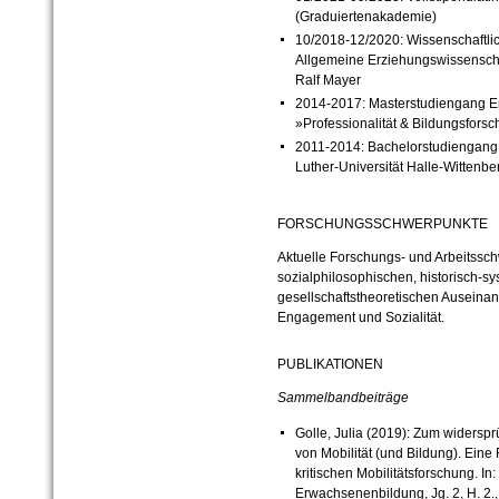
(Graduiertenakademie)
10/2018-12/2020: Wissenschaftlic
Allgemeine Erziehungswissenschaft
Ralf Mayer
2014-2017: Masterstudiengang E
»Professionalität & Bildungsforsc
2011-2014: Bachelorstudiengang 
Luther-Universität Halle-Wittenbe
FORSCHUNGSSCHWERPUNKTE
Aktuelle Forschungs- und Arbeitssch
sozialphilosophischen,
historisch-s
gesellschaftstheoretischen Auseina
Engagement und Sozialität.
PUBLIKATIONEN
Sammelbandbeiträge
Golle, Julia (2019): Zum widersprü
von Mobilität (und Bildung). Eine
kritischen Mobilitätsforschung. In:
Erwachsenenbildung, Jg. 2, H. 2.