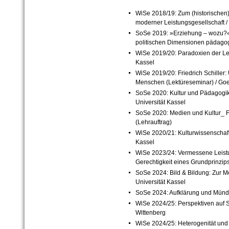
WiSe 2018/19: Zum (historische
moderner Leistungsgesellschaft / 
SoSe 2019: »Erziehung – wozu?«
politischen Dimensionen pädagog
WiSe 2019/20: Paradoxien der Lei
Kassel
WiSe 2019/20: Friedrich Schiller:
Menschen (Lektüreseminar) / Goet
SoSe 2020: Kultur und Pädagogik 
Universität Kassel
SoSe 2020: Medien und Kultur_ F
(Lehrauftrag)
WiSe 2020/21: Kulturwissenschaftl
Kassel
WiSe 2023/24: Vermessene Leistu
Gerechtigkeit eines Grundprinzips
SoSe 2024: Bild & Bildung: Zur Me
Universität Kassel
SoSe 2024: Aufklärung und Mündig
WiSe 2024/25: Perspektiven auf Sc
Wittenberg
WiSe 2024/25: Heterogenität und I