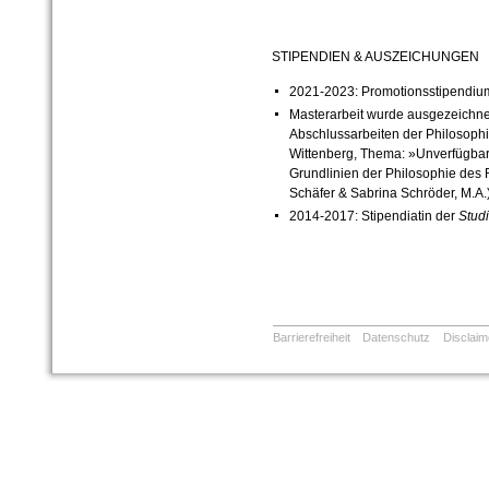
STIPENDIEN & AUSZEICHUNGEN
2021-2023: Promotionsstipendium
Masterarbeit wurde ausgezeichnet
Abschlussarbeiten der Philosophisc
Wittenberg, Thema: »Unverfügbare
Grundlinien der Philosophie des R
Schäfer & Sabrina Schröder, M.A.
2014-2017:
Stipendiatin der
Stud
Barrierefreiheit
Datenschutz
Disclaim