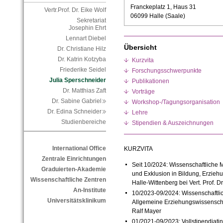
Franckeplatz 1, Haus 31
Vertr.Prof. Dr. Eike Wolf
06099 Halle (Saale)
Sekretariat
Josephin Ehrt
Lennart Diebel
Übersicht
Dr. Christiane Hilz
Dr. Katrin Kotzyba
Kurzvita
Friederike Seidel
Forschungsschwerpunkte
Julia Sperschneider
Publikationen
Dr. Matthias Zaft
Vorträge
Dr. Sabine Gabriel
Workshop-/Tagungsorganisation
Dr. Edina Schneider
Lehre
Studienbereiche
Stipendien & Auszeichnungen
International Office
KURZVITA
Zentrale Einrichtungen
Seit 10/2024: Wissenschaftliche Mi
Graduierten-Akademie
und Exklusion in Bildung, Erziehu
Wissenschaftliche Zentren
Halle-Wittenberg bei Vert. Prof. Dr
An-Institute
10/2023-09/2024: Wissenschaftlic
Universitätsklinikum
Allgemeine Erziehungswissenschaft
Ralf Mayer
01/2021-09/2023: Vollstipendiatin