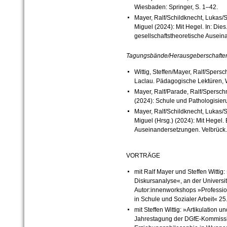
Wiesbaden: Springer, S. 1–42.
Mayer, Ralf/Schildknecht, Lukas/S
Miguel (2024): Mit Hegel. In: Dies
gesellschaftstheoretische Ausein
Tagungsbände/Herausgeberschafte
Wittig, Steffen/Mayer, Ralf/Spersc
Laclau. Pädagogische Lektüren, 
Mayer, Ralf/Parade, Ralf/Sperschne
(2024): Schule und Pathologisier
Mayer, Ralf/Schildknecht, Lukas/S
Miguel (Hrsg.) (2024): Mit Hegel.
Auseinandersetzungen. Velbrück.
VORTRÄGE
mit Ralf Mayer und Steffen Wittig
Diskursanalyse«, an der Univers
Autor:innenworkshops »Professio
in Schule und Sozialer Arbeit« 2
mit Steffen Wittig: »Artikulation 
Jahrestagung der DGfE-Kommissi