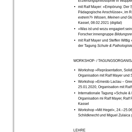
Erziehungsphilosophie in Wupper
mit Ralf Mayer: »Empörung: Der S
Pädagogische Anschlüsse«, im 
extrem?!‹ Wissen, Meinen und Gla
Kassel, 08.02.2021 (digital)
»Was ist und wozu engagiert sei
Forscher:innengruppe
Bildungsr
mit Ralf Mayer und Steffen Witti
der Tagung
Schule & Pathologisi
WORKSHOP- / TAGUNGSORGANIS
Workshop »Repräsentation, Solida
Organisation mit Ralf Mayer und St
Workshop »Ernesto Laclau – Gre
25.01.2020, Organisation mit Ralf 
Internationale Tagung »Schule & 
Organisation mi Ralf Mayer, Ralf P
Kassel
Workshop »Mit Hegel«, 24.–25.06.
Schildknecht und Miguel Zulaica y
LEHRE